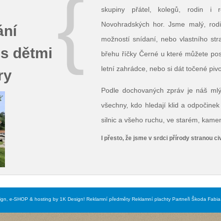
{
skupiny přátel, kolegů, rodin i
Novohradských hor. Jsme malý, rod
ání
možností snídaní, nebo vlastního st
 s dětmi
břehu říčky Černé u které můžete pos
letní zahrádce, nebo si dát točené pi
ry
Podle dochovaných zpráv je náš mlý
všechny, kdo hledají klid a odpočinek
silnic a všeho ruchu, ve starém, ka
I přesto, že jsme v srdci přírody stranou civ
gn, e-SHOP & hosting by 1K Design!
Reklamní předměty
Reklamní plachty
Partneři
Škoda Fabia