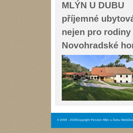
MLÝN U DUBU
příjemné ubytov
nejen pro rodiny
Novohradské ho
© 2008 - 2026Copyright Penzion Mlýn u Dubu
WebDesi