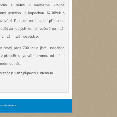
 rodin s dětmi v nádherné krajině
inný penzion s kapacitou 14 lůžek s
ravování. Penzion se nachází přímo na
edět za teplých letních večerů na naší
vo v naší malé hospůdce.
n starý přes 700 let a jistě nadchne
 v přírodě, ubytování stranou od měst,
menném domě.
ilizace je u nás připojení k internetu.
na Autopes.cz